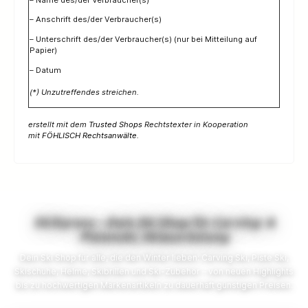
– Anschrift des/der Verbraucher(s)
– Unterschrift des/der Verbraucher(s) (nur bei Mitteilung auf
Papier)
– Datum
(*) Unzutreffendes streichen.
erstellt mit dem
Trusted Shops
Rechtstexter in Kooperation
mit
FÖHLISCH Rechtsanwälte
.
SkiXpress – Dein Ski Shop für Carving- &
Pistenski, Skiausrüstung
Dein Ski Shop für alle, die den Winter lieben: Carving Ski, Piste Ski,
Skischuhe, Helme, Skibrillen und Ski-Zubehör – von neuen Highlights
bis zu hochwertigen Markenartikeln zu dauerhaft günstigen Preisen.