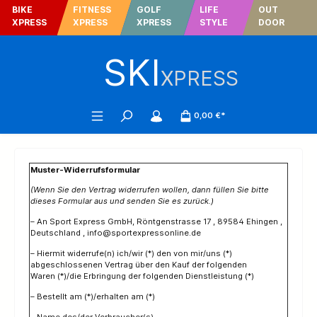
BIKE
FITNESS
GOLF
LIFE
OUT
tinhalt springen
XPRESS
XPRESS
XPRESS
STYLE
DOOR
SKI
XPRESS
0,00 €*
Muster-Widerrufsformular
(Wenn Sie den Vertrag widerrufen wollen, dann füllen Sie bitte
dieses Formular aus und senden Sie es zurück.)
– An Sport Express GmbH, Röntgenstrasse 17 , 89584 Ehingen ,
Deutschland , info@sportexpressonline.de
– Hiermit widerrufe(n) ich/wir (*) den von mir/uns (*)
abgeschlossenen Vertrag über den Kauf der folgenden
Waren (*)/die Erbringung der folgenden Dienstleistung (*)
– Bestellt am (*)/erhalten am (*)
– Name des/der Verbraucher(s)