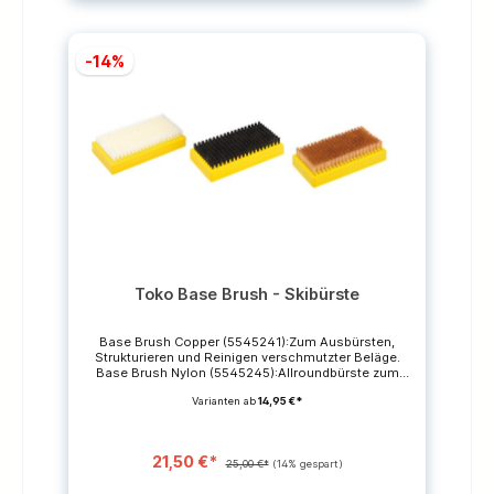
-14%
Toko Base Brush - Skibürste
Base Brush Copper (5545241):Zum Ausbürsten,
Strukturieren und Reinigen verschmutzter Beläge.
Base Brush Nylon (5545245):Allroundbürste zum
Ausbürsten aller Arten von Heisswax. Ideal zum
Varianten ab
14,95 €*
Ausbürsten von eingebügeltem JetStream. Base
Brush Horsehair (5545247):Mit der feinen
Pferdehaarbürste lassen sich selbst die feinsten
Strukturen sauber ausbürsten. Lieferumfang:1 Bürste
21,50 €*
in der gewählten Ausführung *Die durchgestrichenen
25,00 €*
(14% gespart)
Preise sind unverbindliche Preisempfehlungen des