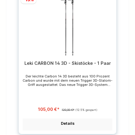
Leki CARBON 14 3D - Skistöcke - 1 Paar
Der leichte Carbon 14 3D besteht aus 100 Prozent
Carbon und wurde mit dem neuen Trigger 3D-Slalom-
Griff ausgestattet. Das neue Trigger 3D-System
bietet mehr Kontrolle durch eine direkte Verbindung
zwischen Handschuh und Stock, verbesserten
Bedienkomfort durch schnelles Ein- und Ausklicken
und größere Sicherheitsreserven durch eine
intelligente dreidimensionale Auslösung, die das
105,00 €*
Auslösespektrum um das Vierfache erweitert. Serie
120,00 €*
(12.5% gespart)
Unisex Konstruktion Fixlänge Griff Trigger 3D
(Slalom) Griff Adapter Trigger 3D Cap Schlaufe
Trigger (Frame Strap Mesh) Rohrdurchmesser 14 mm
Details
Rohrmaterial Carbon (100% Carbon - PRC 1000)
Teller Alpine (Cobra) Spitze Flex Tip (Alpine) Extra