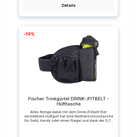
Details
-19%
Fischer Trinkgürtel DRINK-/FITBELT -
Hüfttasche
Alles Nötige dabei mit dem Drink-/Fitbelt !Der
verstellbare Hüftgurt hat eine Reißverschlusstasche
für Geld, Handy oder einen Riegel und dank der 0,75
Liter BPA freien Trinkflasche muss auch niemand
beim Training verdursten.AUSSTATTUNG- inkl. 0,75L
Trinkflasche- BPA frei- zusätzliches Accessoire-