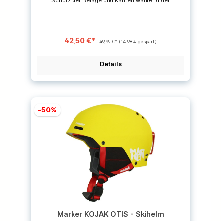
Schutz der Beläge und Kanten während der
Sommerpause.Die Unversalmischung von
Holmenkol ist einfach in der Handhabung, zeichnet
sich durch gute Gleitfähigkeit aber auch durch gute
Haftung aus.Das Universal Wax kann für alle
Skisport-Arten verwendet werden (Ski, Snowboard
42,50 €*
und Langlauf).– für alle Schneearten geeignet– für
49,99 €*
(14.98% gespart)
Schneetemperaturen von 0~ -20 °C – Inhalt: 4
Wachsstangen à 250gr.
Details
-50%
Marker KOJAK OTIS - Skihelm