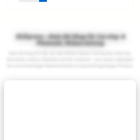
286 g / Stück bei einer Länge von 120 cm *Die
durchgestrichenen Preise sind unverbindliche
Preisempfehlungen des Herstellers.
SkiXpress – Dein Ski Shop für Carving- &
Pistenski, Skiausrüstung
Dein Ski Shop für alle, die den Winter lieben: Carving Ski, Piste Ski,
Skischuhe, Helme, Skibrillen und Ski-Zubehör – von neuen Highlights
bis zu hochwertigen Markenartikeln zu dauerhaft günstigen Preisen.
SUPPORT
Hilfe / Support
Kontakt
Newsletter
Versandkosten
Rückgabe