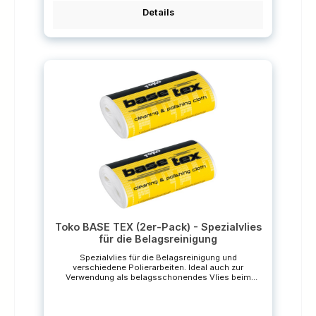
Abrasive (5549874), Ergo Race File (5549864),
Spare Diamond fine (5549813)*Die
Details
durchgestrichenen Preise sind unverbindliche
Preisempfehlungen des Herstellers.
Toko BASE TEX (2er-Pack) - Spezialvlies
für die Belagsreinigung
Spezialvlies für die Belagsreinigung und
verschiedene Polierarbeiten. Ideal auch zur
Verwendung als belagsschonendes Vlies beim
Einbügeln von Heisswax und JetStream. Größe: 20 m
x 0,15 m Verpackungseinheit: 2 Rollen *Die
durchgestrichenen Preise sind unverbindliche