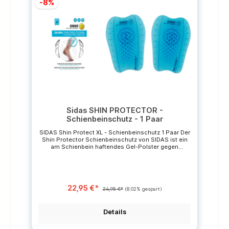
-8%
Sidas SHIN PROTECTOR -
Schienbeinschutz - 1 Paar
SIDAS Shin Protect XL - Schienbeinschutz 1 Paar Der
Shin Protector Schienbeinschutz von SIDAS ist ein
am Schienbein haftendes Gel-Polster gegen
Reibstellen, die an Druckpunkten des Schaftes vom
Skistiefel entstehen können. Das spezielle Silitene™-
Gel kann zur optimalen individuellen Anpassung
zugeschnitten werden. Zudem ist das Shin Protector
Material atmungsaktiv, kann gewaschen und daher
22,95 €*
oft wiederverwendet werden! Details: Maße: 10,5cm x
24,95 €*
(8.02% gespart)
15cm x 0,4cm durch Zuschnitt individuell anpassbar
haftet am Schienbein atmungsaktiv waschbar
Material: Silikon *Die durchgestrichenen Preise sind
Details
unverbindliche Preisempfehlungen des Herstellers