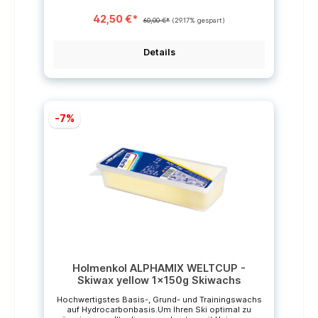
SchultergurtSeparates Helm- und Brillenfach
Abmessungen (B x H x T): 55x33x25 CM
42,50 €*
Material100% POLYESTER *Die durchgestrichenen
60,00 €*
(29.17% gespart)
Preise sind unverbindliche Preisempfehlungen des
Herstellers.
Details
-7%
Holmenkol ALPHAMIX WELTCUP -
Skiwax yellow 1x150g Skiwachs
Hochwertigstes Basis-, Grund- und Trainingswachs
auf Hydrocarbonbasis.Um Ihren Ski optimal zu