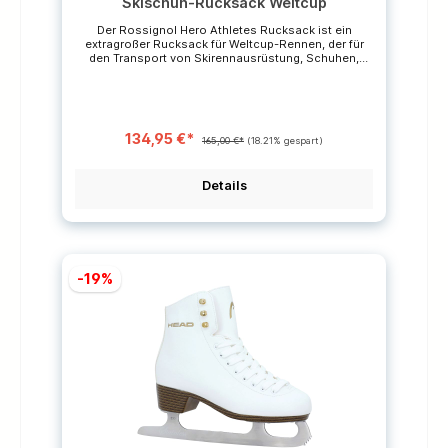
Skischuh-Rucksack Weltcup
Der Rossignol Hero Athletes Rucksack ist ein
extragroßer Rucksack für Weltcup-Rennen, der für
den Transport von Skirennausrüstung, Schuhen,
Skibrillen und einem Helm konzipiert wurde. Der
Rucksack ist so konzipiert, dass deine Ausrüstung
trocken, geordnet und leicht auffindbar ist. Gefütterte
Seitenfächer trennen die Stiefel von der übrigen
Ausrüstung, während schützende Innenzonen Helm
134,95 €*
und Schutzbrille leicht zugänglich machen. Das
165,00 €*
(18.21% gespart)
große Hauptfach bietet viel Platz für Layer und
Ausrüstung für den Renntag. Kleinere
Reißverschlusstaschen sorgen für Ordnung.
Details
Wetterfestes Ripstop-Polyester und ein
wasserdichter Planenboden halten den Inhalt bei
jeglichen Bedingungen trocken.Top-Features
Rucksack mit großem Fassungsvermögen Viele
Taschen und Stauraum Große Öffnung oben auf der
Tasche und Öffnung auf der Rückseite Besonders
-19%
strapazierfähiges Futter Wasserdichter
Taschenboden Abmessungen: 70 x 49 x 28cm *Die
durchgestrichenen Preise sind unverbindliche
Preisempfehlungen des Herstellers.