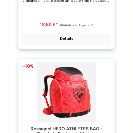
präparieren, sollte dieser am besten mit Heisswachs
behandelt werden.So behält der Ski über einen
langen Zeitraum seine Gleiteigenschaften und ist
perfekt vor dem Austrocknen geschützt.Im Idealfall
behandeln Sie ihre Ski nach jedem Skifahren mit dem
Pflege Alphamix Skiwachs von Holmenkol.– Für
18,50 €*
weichen, neuen und feinkörnigen Schnee– Für
19,99 €*
(7.45% gespart)
Schneetemperaturen von 0° bis -4°C– Besticht
durch seine extreme Abriebfestigkeit–
Bügeltemperatur 115~125 °C
Details
-18%
Rossignol HERO ATHLETES BAG -