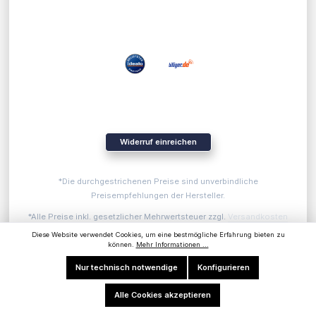
UNSERE PARTNER
Widerruf einreichen
*Die durchgestrichenen Preise sind unverbindliche
Preisempfehlungen der Hersteller.
*Alle Preise inkl. gesetzlicher Mehrwertsteuer zzgl.
Versandkosten
Diese Website verwendet Cookies, um eine bestmögliche Erfahrung bieten zu
© 2026 Sport Express GmbH - Alle Rechte vorbehalten.
können.
Mehr Informationen ...
Nur technisch notwendige
Konfigurieren
Alle Cookies akzeptieren