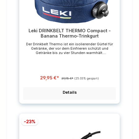
Leki DRINKBELT THERMO Compact -
Banana Thermo-Trinkgurt
Der Drinkbelt Thermo ist ein isolierender Gürtel für
Getränke, der vor dem Einfrieren schützt und
Getränke bis zu vier Stunden warmhält.
EIGENSCHAFTENGeschlecht: UnisexVolumen:
750 MLProduktdetails: Hält Getränke bis zu 4
Stunden warmMaterial: 100% 600D Polyester
*Die durchgestrichenen Preise sind unverbindliche
Preisempfehlungen des Herstellers.
29,95 €*
39,95 €*
(25.03% gespart)
Details
-23%