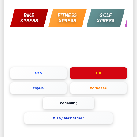
BIKE
FITNESS
GOLF
L
XPRESS
XPRESS
XPRESS
ZAHLUNGS- & VERSANDARTEN
GLS
DHL
PayPal
Vorkasse
Rechnung
Visa / Mastercard