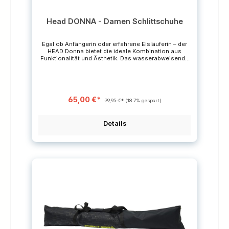
Head DONNA - Damen Schlittschuhe
Egal ob Anfängerin oder erfahrene Eisläuferin – der
HEAD Donna bietet die ideale Kombination aus
Funktionalität und Ästhetik. Das wasserabweisende
synthetische Leder ist nicht nur langlebig, sondern
schützt die Füße auch vor Nässe und Kälte.Das
warme und bequeme Samtgewebe sowie die
filzverstärkte Zunge sorgen für weiteren Komfort im
Schuh.Das cleane Design mit goldenen Ösen und
65,00 €*
einem stilvollen Aufdruck verleiht dem Schuh ein
79,95 €*
(18.7% gespart)
elegantes und hochwertiges
Erscheinungsbild.Produktdetails:Außenmaterial:
Wasserabweisendes synthetisches
Details
LederInnenmaterial: Beständiges, warmes und
bequemes SamtgewebeKomfort: Filzverstärkte
ZungeDesign: Cleanes Design mit goldenen Ösen &
AufdruckKufe: Klassische EdelstahlkufeTipp:
Schlittschuhe sollten in der Regel etwas größer
gekauft werden.Bei einer Zwischengröße bestellen
Sie bitte die größere Größe !