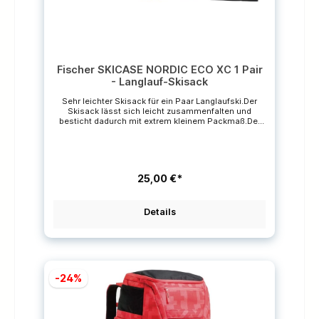
Fischer SKICASE NORDIC ECO XC 1 Pair
- Langlauf-Skisack
Sehr leichter Skisack für ein Paar Langlaufski.Der
Skisack lässt sich leicht zusammenfalten und
besticht dadurch mit extrem kleinem Packmaß.Der
Doppelzipper hilft beim Verstauen der
Ski.EigenschaftenLeicht faltbare
SkitascheTragegurtDoppelzippersehr leicht
Material100 % PolyesterLängen:195cm210 cm
25,00 €*
Details
-24%