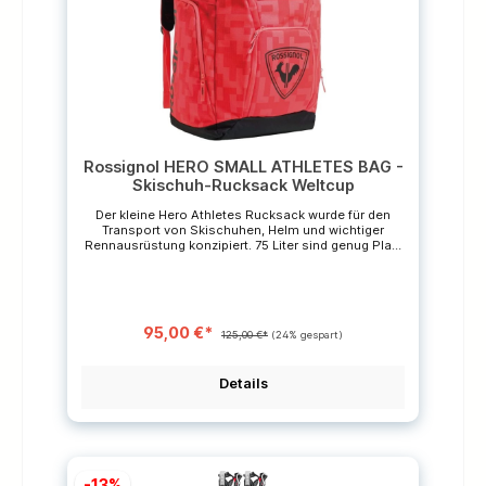
Rossignol HERO SMALL ATHLETES BAG -
Skischuh-Rucksack Weltcup
Der kleine Hero Athletes Rucksack wurde für den
Transport von Skischuhen, Helm und wichtiger
Rennausrüstung konzipiert. 75 Liter sind genug Platz
für alles, was du für das Rennen brauchst. Die
Tasche verfügt über Innenfächer für Stiefel, Helm und
Skibrille und offenen Platz für Kleidung, Rennschutz
und zusätzliche Layer. Der Boden aus wetterfestem
Ripstop Polyester und die wasserdichte Plane
95,00 €*
sorgen dafür, dass alles schön trocken
125,00 €*
(24% gespart)
bleibt.Robuste LanglebigkeitDas Gewebe aus 600D
Polyester Ripstop ist wasserdicht
imprägniert.Einfacher ZugangDu erreichst den Inhalt
Details
von oben oder von vorne, damit du schnell findest,
was du suchst.Top-Features Rucksack mit großem
Fassungsvermögen Viele Taschen und Stauraum
Große Öffnung an der Oberseite Besonders
strapazierfähiges Futter Wasserdichte Plane an der
Unterseite Abmessungen: 60 x 38 x 36cm
-13%