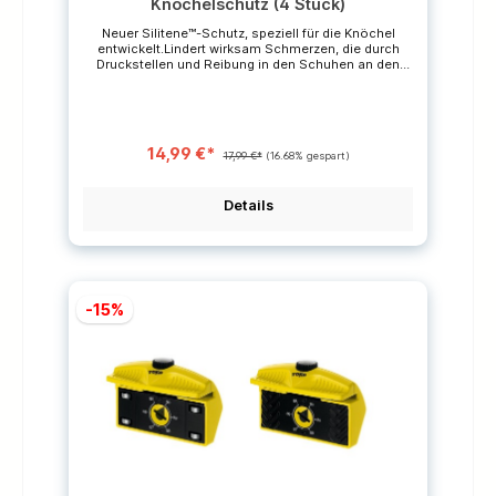
Knöchelschutz (4 Stück)
Neuer Silitene™-Schutz, speziell für die Knöchel
entwickelt.Lindert wirksam Schmerzen, die durch
Druckstellen und Reibung in den Schuhen an den
Innen- und Außenknöcheln entstehen.Der unter den
Socken angebrachte Knöchelschutz verrutscht beim
Sport nicht. Progressives Gel: 2 mm an den Seiten
und 4 mm in der Mitte für einen besseren Schutz
Wiederverwendbar *Die durchgestrichenen Preise
14,99 €*
sind unverbindliche Preisempfehlungen des
17,99 €*
(16.68% gespart)
Herstellers.
Details
-15%