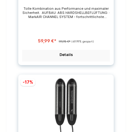
Tolle Kombination aus Performance und maximaler
Sicherheit. AUFBAU: ABS HARDSHELLBEFLÜFTUNG: ·
MarkAIR CHANNEL SYSTEM - fortschrittlichste
Temperaturregulierung · AIR JAM CLIMATE CONTROL
- zusätzliche BeflüftungSCHUTZ: 360° Edge Schutz -
schützt den Helm vor Beulen und KerbenFEATURES:·
RTS Fit System - Spitzentragekomfort und
angenehmer Sitz · Xdry Performance Lining -
59,99 €*
gewährleistet optimalen Wärmehaushalt · Fidlock OG
119,95 €*
(49.99% gespart)
Snap - die Revolution unter den Helmverschlüssen ·
Removable Earpads - angenehmer Sitz,
ausgezeichnete Wärmedämmung und
Details
kopfhörerfähig · Beanie Ready - Keine
Klettverschlüsse im Helm · PSE Goggle Clip - leicht
abnehmbar · HelmtascheZERTIFIZIERUNG · CE EN
1077:2007 CLASS B Größen:M (55-59cm)L (59-63cm)
-17%