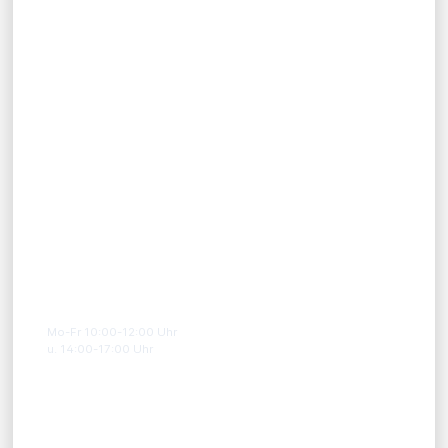
RECHTLICHES
Widerrufsrecht
Widerrufsformular
Versandbedingungen
Datenschutz
Impressum
AGB
HOTLINE
07391-5875711
Mo-Fr 10:00-12:00 Uhr
u. 14:00-17:00 Uhr
XPRESS SHOPS