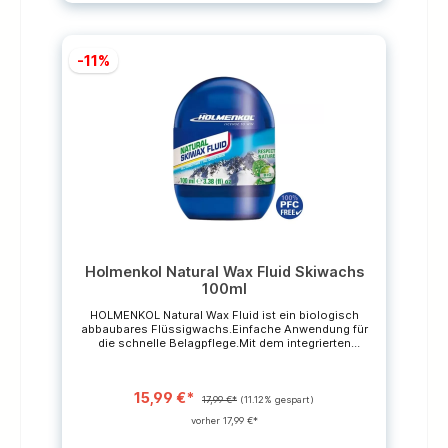
-11%
Holmenkol Natural Wax Fluid Skiwachs
100ml
HOLMENKOL Natural Wax Fluid ist ein biologisch
abbaubares Flüssigwachs.Einfache Anwendung für
die schnelle Belagpflege.Mit dem integrierten
Schwammaufträger und Polierfilz ist das
Flüssigwachs immer sofort einsatzbereit.Für alle
Schneearten und Temperaturen geeignet.Sorgt für
15,99 €*
optimale Gleiteigenschaften.Recyclebares Gebinde.
17,99 €*
(11.12% gespart)
vorher 17,99 €*