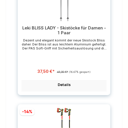
Leki BLISS LADY - Skistöcke für Damen -
1 Paar
Dezent und elegant kommt der neue Skistock Bliss
daher. Der Bliss ist aus leichtem Aluminium gefertigt.
Der PAS Soft-Griff mit Sicherheitsauslösung und die
Hartmetall-Flexspitze sorgen für größtmögliche
Sicherheit auf der Piste. Serie
LadiesKonstruktion FixlängeGriff
PAS V2Schlaufe Lock Security Strap
NylonRohrdurchmesser 16 mmRohrmaterial
37,50 €*
Aluminium TS 5.0Teller Alpine
45,00 €*
(16.67% gespart)
(Racing)Spitze StahlspitzeLänge
105-125cm Gewicht 215g / Stück bei einer
Länge von 115 cm *Die durchgestrichenen Preise
Details
sind unverbindliche Preisempfehlungen des
Herstellers.
-14%