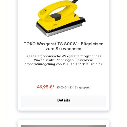
TOKO Waxgerät T8 800W - Bügeleisen
zum Ski wachsen
Dieses ergonomische Waxgerät ermöglicht das
Waxen in alle Richtungen, Stufenlose
Temperaturregelung von 110°C bis 160°C. Die dicke
Druckungsplatte aus Aluminium für eine optimale
Wäremespeicherung ist mit einer Rautenstruktur
versehen, welche die Waxverteilung und -
komprimierung optimiert. *Die durchgestrichenen
Preise sind unverbindliche Preisempfehlungen des
49,95 €*
Herstellers.
65,00 €*
(23.15% gespart)
Details