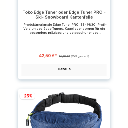
Toko Edge Tuner oder Edge Tuner PRO -
Ski- Snowboard Kantenfeile
Produktmerkmale Edge Tuner PRO (5549830):Profi-
Version des Edge Tuners. Kugellager sorgen für ein
besonders präzises und belagschonendes
Arbeiten.- Kugellager für präzise und
belagschonende Führung der Feile- Neu mit breiterer
Auflagefläche für sicheres Arbeiten- Mit
Winkeleinstellung von 85° bis 90°- Für alle Arten von
Feilen und Diamantfeilen- Inkl. World Cup
42,50 €*
Universalfeile 80 mmProduktmerkmale Edge Tuner
50,00 €*
(15% gespart)
(5549831):Hochwertiger, ergonomisch geformter
Kantenschärfer für ein leichtes und sicheres Feilen
der Seitenkante. - Neu mit breiterer Auflagefläche für
Details
sicheres Arbeiten- Mit Winkeleinstellung von 85° bis
90°- Für alle Arten von Feilen und Diamantfeilen-
Inkl. World Cup Universalfeile 80 mm* Die
durchgestrichenen Preise sind unverbindliche
Preisempfehlungen des Herstellers.
-25%