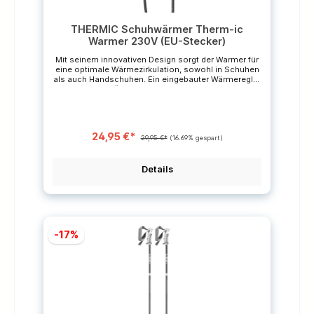
THERMIC Schuhwärmer Therm-ic
Warmer 230V (EU-Stecker)
Mit seinem innovativen Design sorgt der Warmer für
eine optimale Wärmezirkulation, sowohl in Schuhen
als auch Handschuhen. Ein eingebauter Wärmeregler
schützt vor Überhitzung. - Wärmt und trocknet
Schuhe und Handschuhe innerhalb weniger Stunden-
Optimale Wärmezirkulation- Innovatives 3D-Design-
In wenigen Minuten auf Betriebstemperatur- Schutz
vor Überhitzung- Für die meisten Schuhtypen und
24,95 €*
Schuhgrößen geeignet
29,95 €*
(16.69% gespart)
Details
-17%