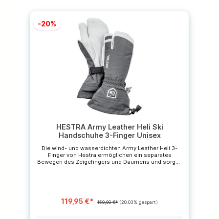
-20%
HESTRA Army Leather Heli Ski
Handschuhe 3-Finger Unisex
Die wind- und wasserdichten Army Leather Heli 3-
Finger von Hestra ermöglichen ein separates
Bewegen des Zeigefingers und Daumens und sorgen
für optimales Fingerspitzengefühl. Das wärmende
Futter der 3-Finger-Fäustlinge kann zum Trocknen
herausgenommen werden und bietet einen
herausragenden Tragekomfort. Für besonderen
Kälte- und Nässeschutz sorgen die elastischen
119,95 €*
Bündchen am Handgelenk sowie die langen
150,00 €*
(20.03% gespart)
Manschetten. Hestra versieht den Army Leather Heli
Ski 3-Finger darüber hinaus mit Einsätzen aus