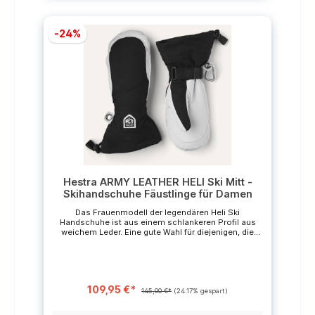
Handschuhe mit atmungsaktiver Membrane sollten
nicht mit Imprägnierungsmitteln, die Silikon
enthalten, gepflegt werden. Es verstopft die Poren
-24%
und verringert die Atmungsaktivität des Materials.
*Die durchgestrichenen Preise sind unverbindliche
Preisempfehlungen des Herstellers
Hestra ARMY LEATHER HELI Ski Mitt -
Skihandschuhe Fäustlinge für Damen
Das Frauenmodell der legendären Heli Ski
Handschuhe ist aus einem schlankeren Profil aus
weichem Leder. Eine gute Wahl für diejenigen, die
häufig im Powder fahren und einen besonders
warmen Handschuh
benötigen.Obermaterial: HESTRA Triton Polyamid-
Gewebe - Winddicht, wasserdicht und atmungsaktiv
Eigenschaften Eagle-Grip Schneeschutz mit
109,95 €*
Zugband und Klettverschluss Karabiner Material:
145,00 €*
(24.17% gespart)
Aussenseite: 100% Polyamid Innenhand: 100%
Ziegenleder Futter: 100% Polyester