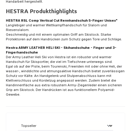
Handarbeit hergestellt.
HESTRA Produkthighlights
HESTRA RSL Comp Vertical Cut Rennhandschuh 5-Finger Unisex"
Langlebiger und warmer Wettkampfhandschuh für Slalom und
Riesenslalom.
Geschmeidig und mit einem optimalen Griff am Skistock. Starke
Protektoren auf dem Handrücken zum Schutz gegen Tore und Schläge.
Hestra ARMY LEATHER HELI SKI - Skihandschuhe - Finger und 3-
Fingerhandschuhe
Der Army Leather Heli Ski von Hestra ist ein robuster und warmer
Handschuh für Skisportler, die viel im Tiefschnee unterwegs sind.
Egal ob auf der Piste, beim Tourenski, Freeriden mit oder ohne Heli, der
wasser-, winddichte und atmungsaktive Handschuh bietet zuverlässigen
Schutz vor Kälte. An Handgelenk und Stulpenabschluss kann mit
Klettverschluss und Kordelzug angepasst werden. Zudem bietet die
Handinnenfläche aus extra robustem Army-Ziegenleder einen sicheren
Grip am Skistock. Der Handrücken ist aus funktionellem Polyamid-
Gewebe.