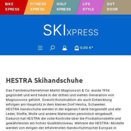
BIKE
FITNESS
GOLF
LIFE
OUT
tinhalt springen
XPRESS
XPRESS
XPRESS
STYLE
DOOR
SKI
XPRESS
0,00 €*
HESTRA Skihandschuhe
Das Familienunternehmen Martin Magnusson & Co. wurde 1936
gegründet und wird heute in der dritten und vierten Generation von
Magnussons geführt. Sowohl Konstruktion als auch Entwicklung
erfolgen am Hauptsitz in dem kleinen Dorf Hestra, Schweden.
HESTRA Handschuhe werden in der eigenen Fabrik hergestellt und alle
Leder, Stoffe, Wolle und andere Materialien persönlich eingekauft.
Dadurch hat HESTRA die volle Kontrolle über die Produktionskette und
gewährleisten ein hohes Qualitätsniveau. Mehrere der HESTRA- Modelle
werden von einigen der erfahrensten Handschuhmacher Europas in