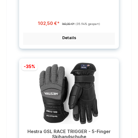
ausgestattet, wodurch sich der Handschuh direkt am
Skistock befestigen lässt – für sicheren,
störungsfreien Halt am Skistock. Leichtes Ein- und
Ausklicken, mit Auslösesystem, das das
Verletzungsrisiko vermindert.Außenmaterial aus
102,50 €*
strapazierfähigem, imprägniertem Rindsleder –
160,00 €*
(35.94% gespart)
elastisch und wetterfest. Die Füllung aus
synthetischem G-Loft-Material isoliert effektiv und
ist feuchtigkeitsableitend. Das Futter aus
Details
gebürstetem Polyester umschmeichelt die Hand
daunenweich. Mit verstellbarem Neoprenbündchen
und Handschlaufen, die verhindern, dass man den
Handschuh verliert, wie beispielsweise im Lift oder
beim Einstellen der Skiausrüstung.Geeignet für alle
Stöcke aus dem innovativen Trigger-Sortiment von
-35%
LEKI. Isolierung - G-LoftG-Loft ist eine sehr dünne
Faser aus 100 % Polyester mit äußerst hoher
Isolierfähigkeit, auch bei nassem Wetter. G-Loft ist
schnelltrocknend, atmungsaktiv und sehr
druckfest.Innenfutter - Gebürstetes
PolyesterStrapazierfähiges Innenfutter mit weicher
Haptik. Die gebürstete Oberfläche bindet mehr Luft
und bietet dadurch eine bessere Isolierung. 100 %
Polyester.EigenschaftenEleganter Skihandschuh für
Freeride/Ski alpin.Ausgestattet mit LEKI Trigger für
perfekten Halt am Skistock.Schnelles
Ein-/Ausklicken mit
Auslösesystem.Strapazierfähiges, imprägniertes
Rindsleder für Griffigkeit und Tragekomfort.Futter aus
weichem, gebürstetem Polyester.Wärmende Füllung
Hestra GSL RACE TRIGGER - 5-Finger
aus synthetischem Material (G-
Skihandschuhe
Loft).Neoprenbündchen an der Innenseite des