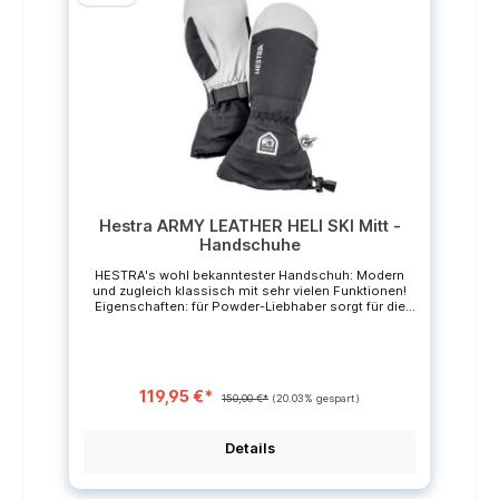
Wäschetrockner Heizkörper vermeiden, sie trocknen
das Leder aus. Sonstiges:Handschuhe mit
atmungsaktiver Membrane sollten nicht mit
Imprägnierungsmitteln, die Silikon enthalten,
gepflegt werden. Es verstopft die Poren und
verringert die Atmungsaktivität des Materials. *Die
durchgestrichenen Preise sind unverbindliche
Preisempfehlungen des Herstellers.
Hestra ARMY LEATHER HELI SKI Mitt -
Handschuhe
HESTRA's wohl bekanntester Handschuh: Modern
und zugleich klassisch mit sehr vielen Funktionen!
Eigenschaften: für Powder-Liebhaber sorgt für die
gewünschte Wärme der Hände winddicht
wasserdicht atmungsaktiv Material: Wattierung: 100
% Polyester Innenhand: 100 % Leder Oberstoff: 100 %
Polyamid Futter: 100 % Polyester Pflegehinweise:
regelmäßige Pflege des Leders verringert die
119,95 €*
Feuchtigkeits- und Schmutzaufnahme, verhindert
150,00 €*
(20.03% gespart)
das Austrocknen des Leders und der Nähte und hält
es geschmeidig. nur Handwäsche: Wir empfehlen,
die Handschuhe nicht zu oft zu waschen.
Details
herausnehmbares Futter ist bei 40°C in der
Waschmaschine waschbar. kein Wäschetrockner
Heizkörper vermeiden, sie trocknen das Leder aus.