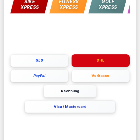
BIKE
FITNESS
GOLF
L
XPRESS
XPRESS
XPRESS
ZAHLUNGS- & VERSANDARTEN
GLS
DHL
PayPal
Vorkasse
Rechnung
Visa / Mastercard
UNSERE PARTNER