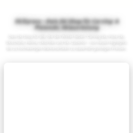
die Poren und verringert die Atmungsaktivität des
Materials.* Die durchgestrichenen Preise sind
unverbindliche Preisempfehlungen des Herstellers.
SkiXpress – Dein Ski Shop für Carving- &
Pistenski, Skiausrüstung
Dein Ski Shop für alle, die den Winter lieben: Carving Ski, Piste Ski,
Skischuhe, Helme, Skibrillen und Ski-Zubehör – von neuen Highlights
bis zu hochwertigen Markenartikeln zu dauerhaft günstigen Preisen.
SUPPORT
Hilfe / Support
Kontakt
Newsletter
Versandkosten
Rückgabe
RECHTLICHES