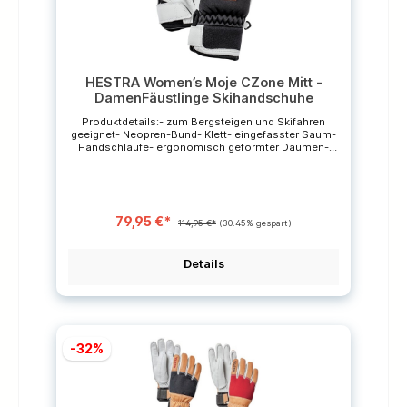
Materials. * Die durchgestrichenen Preise sind
unverbindliche Preisempfehlungen des Herstellers.
HESTRA Women’s Moje CZone Mitt -
DamenFäustlinge Skihandschuhe
Produktdetails:- zum Bergsteigen und Skifahren
geeignet- Neopren-Bund- Klett- eingefasster Saum-
Handschlaufe- ergonomisch geformter Daumen-
weiches Fleecefutter- wasserdichtes Membran unter
dem wetterfesten Leder- Bewegungskomfort durch
Neopren- hält bestens warm Außenmaterial:
Handfläche: 100% Ziegenleder,Rückhand: Hestra
Interlock 3L (100% Polyester),enthält nicht-textile
79,95 €*
Teile tierischen Ursprungs Innenmaterial: 100%
114,95 €*
(30.45% gespart)
Polyester Pflegehinweise:Regelmäßige Pflege des
Leders verringert die Feuchtigkeits- und
Schmutzaufnahme, verhindert das Austrocknen des
Details
Leders und der Nähte und hält es geschmeidig.Nur
Handwäsche:Wir empfehlen, die Handschuhe nicht
zu oft zu waschen.Herausnehmbares Futter ist bei
40°C in der Waschmaschine
waschbar.Trocknen:Kein WäschetrocknerHeizkörper
vermeiden, sie trocknen das Leder
-32%
aus.Sonstiges:Handschuhe mit atmungsaktiver
Membrane sollten nicht mit Imprägnierungsmitteln,
die Silikon enthalten, gepflegt werden. Es verstopft
die Poren und verringert die Atmungsaktivität des
Materials.* Die durchgestrichenen Preise sind