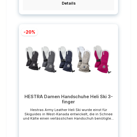
griffigem und atmungsaktivem Ziegenleder, die für
Details
eine perfekte Flexibilität sorgen und dem Handschuh
eine lange Lebensdauer bescheren. Eigenschaften:-
wasserdicht- winddicht- schnell trocknend-
isolierend- herausnehmbarer
InnenhandschuhMaterial:Hauptmaterial: 100%
PolyamidFüllung: 100% Polyester
-20%
Pflegehinweise:Regelmäßige Pflege des Leders
verringert die Feuchtigkeits- und Schmutzaufnahme,
verhindert das Austrocknen des Leders und der
Nähte und hält es geschmeidig.Nur Handwäsche:Wir
empfehlen, die Handschuhe nicht zu oft zu waschen.
Herausnehmbares Futter ist bei 40°C in der
Waschmaschine waschbar. Trocknen: Kein
Wäschetrockner Heizkörper vermeiden, sie trocknen
das Leder aus. Sonstiges:Handschuhe mit
atmungsaktiver Membrane sollten nicht mit
Imprägnierungsmitteln, die Silikon enthalten,
gepflegt werden. Es verstopft die Poren und
verringert die Atmungsaktivität des Materials.*Die
durchgestrichenen Preis sind unverbindliche
Preisempfehlungen des Herstellers.
HESTRA Damen Handschuhe Heli Ski 3-
finger
Hestras Army Leather Heli Ski wurde einst für
Skiguides in West-Kanada entwickelt, die in Schnee
und Kälte einen verlässlichen Handschuh benötigten.
Der 3-Finger-Damenhandschuh hat eine schmalere
Passform für Frauenhände, ist aber aus der gleichen
robusten und wetterfesten Kombination aus
Ziegenleder und 3-Schicht-Polyamidgewebe wie das