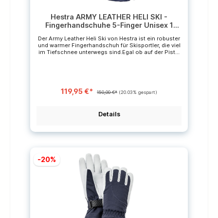
Hestra ARMY LEATHER HELI SKI -
Fingerhandschuhe 5-Finger Unisex 1
Paar
Der Army Leather Heli Ski von Hestra ist ein robuster
und warmer Fingerhandschuh für Skisportler, die viel
im Tiefschnee unterwegs sind.Egal ob auf der Piste,
beim Tourenski, Freeriden mit oder ohne Heli, der
wasser-, winddichte und atmungsaktive Handschuh
bietet zuverlässigen Schutz vor Kälte.An Handgelenk
und Stulpenabschluss kann mit Klettverschluss
und Kordelzug angepasst werden. Zudem bietet die
119,95 €*
Handinnenfläche aus extra robustem Army-
150,00 €*
(20.03% gespart)
Ziegenleder einen sicheren Grip am Skistock. Der
Handrücken ist aus funktionellem Polyamid-Gewebe.
Durch die vorgeformten Finger ist gleichermaßen
Details
hoher Tragekomfort und hohe Beweglichkeit
gegeben.Das weiche Innenfutter ist herausnehmbar
und kann durch verschiedene Modellen
ausgetauscht werden. Eigenschaften:- wasserdicht-
winddicht- atmungsaktiv- robust- exzellenter Grip
durch Ziegenleder- lange Stulpe mit Klettverschluss
-20%
und Kordelzug- vorgeformte Finger- Karabiner-
herausnehmbares Innenfutter-
Befestigungsschlaufe für Fixierung am
HandgelenkMaterial:Triton (100% Polyamid)
(Handrücken), 100% Ziegenleder (Handinnenfläche),
100% Polyester (Füllung), Bemberg (100% Polyamid)
(innen) Pflegehinweise:Regelmäßige Pflege des
Leders verringert die Feuchtigkeits- und
Schmutzaufnahme, verhindert das Austrocknen des