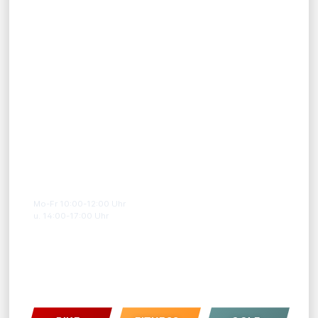
Widerrufsrecht
Widerrufsformular
Versandbedingungen
Datenschutz
Impressum
AGB
HOTLINE
07391-5875711
Mo-Fr 10:00-12:00 Uhr
u. 14:00-17:00 Uhr
XPRESS SHOPS